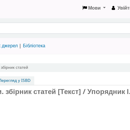
Мови
Увійт
х джерел
Бібліотека
 збірник статей
ерегляд у ISBD
 збірник статей [Текст] / Упорядник І.
.