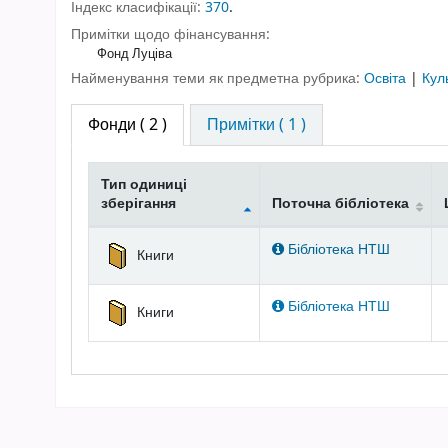
Індекс класифікації:
370
.
Примітки щодо фінансування:
Фонд Луціва
Найменування теми як предметна рубрика:
Освіта
|
Кул
Фонди
( 2 )
Примітки ( 1 )
Тип одиниці
зберігання
Поточна бібліотека
Фонди
Бібліотека НТШ
Книги
Бібліотека НТШ
Книги