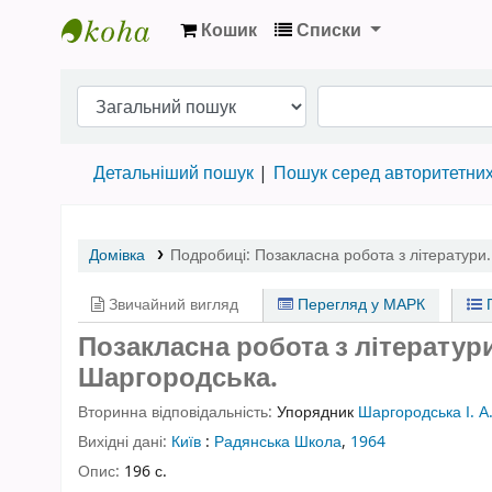
Кошик
Списки
Бібліотека НТШ › Електронний каталог
Детальніший пошук
Пошук серед авторитетни
Домівка
Подробиці:
Позакласна робота з літератури.
Звичайний вигляд
Перегляд у МАРК
П
Позакласна робота з літератури.
Шаргородська.
Вторинна відповідальність:
Упорядник
Шаргородська І. А
Вихідні дані:
Київ
:
Радянська Школа
,
1964
Опис:
196 с.