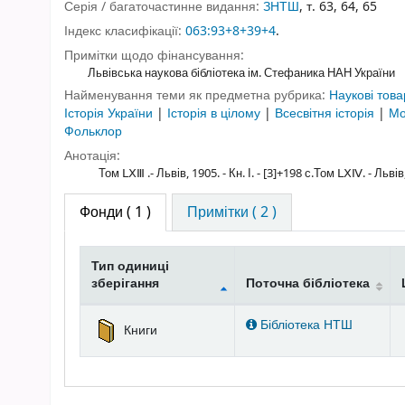
Серія / багаточастинне видання:
ЗНТШ
, т. 63, 64, 65
Індекс класифікації:
063:93+8+39+4
.
Примітки щодо фінансування:
Львівська наукова бібліотека ім. Стефаника НАН України
Найменування теми як предметна рубрика:
Наукові това
Історія України
|
Історія в цілому
|
Всесвітня історія
|
Мо
Фольклор
Анотація:
Том ⅬⅩⅢ .- Львів, 1905. - Кн. І. - [3]+198 с.Том ⅬⅩⅣ. - Львів, 19
Фонди
( 1 )
Примітки ( 2 )
Тип одиниці
зберігання
Поточна бібліотека
Фонди
Бібліотека НТШ
Книги