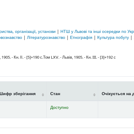
риства, організації, установи
|
НТШ у Львові та інші осередки по Укр
вознавство
|
Літературознавство
|
Етнографія
|
Культура побуту
|
05. - Кн. ІІ. - [5]+190 с.Том ⅬⅩⅤ. - Львів, 1905. - Кн. III. - [3]+192 с
Шифр зберігання
Стан
Очікується на 
Доступно