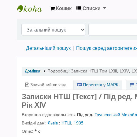
Кошик
Списки
Бібліотека НТШ › Електронний каталог
Детальніший пошук
Пошук серед авторитетни
Домівка
Подробиці:
Записки НТШ
Том ⅬⅩⅢ, ⅬⅩⅣ, Ⅼ
Звичайний вигляд
Перегляд у МАРК
П
Записки НТШ [Текст] / Під ред
Рік ⅩⅣ
Вторинна відповідальність:
Під ред.
Грушевський Михай
Вихідні дані:
Львів
:
НТШ
,
1905
Опис:
* с.