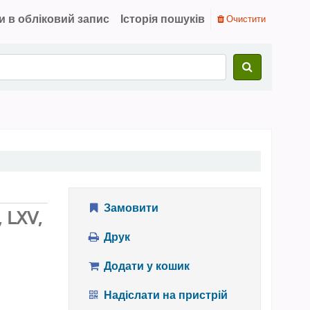
и в обліковий запис
Історія пошуків
Очистити
Замовити
, ⅬⅩⅤ
,
Друк
Додати у кошик
Надіслати на пристрій