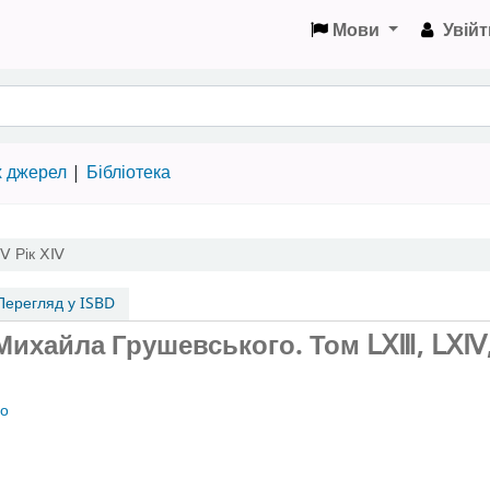
Мови
Увійт
х джерел
Бібліотека
ⅩⅤ
Рік ⅩⅣ
ерегляд у ISBD
. Михайла Грушевського.
Том ⅬⅩⅢ, ⅬⅩⅣ
ло