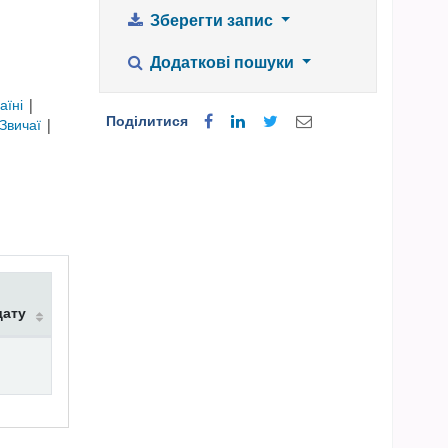
Зберегти запис
Додаткові пошуки
аїні
|
Поділитися
Звичаї
|
дату