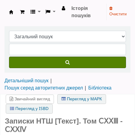
Історія
Очистити
пошуків
Бібліотека НТШ › Електронний каталог
Детальніший пошук
Пошук серед авторитетних джерел
Бібліотека
Звичайний вигляд
Перегляд у МАРК
Перегляд у ISBD
Записки НТШ [Текст].
Том ⅭⅩⅩⅢ -
ⅭⅩⅩⅣ