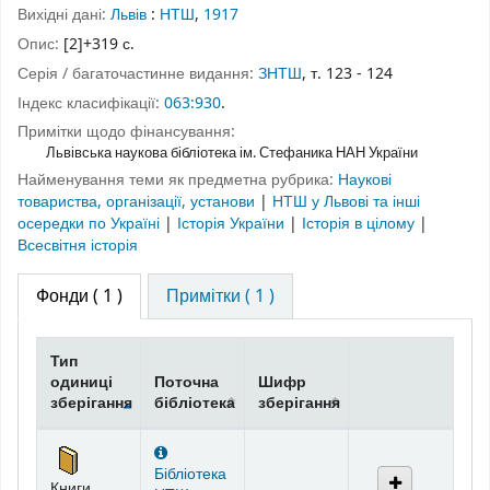
Вихідні дані:
Львів
:
НТШ
,
1917
Опис:
[2]+319 с.
Серія / багаточастинне видання:
ЗНТШ
, т. 123 - 124
Індекс класифікації:
063:930
.
Примітки щодо фінансування:
Львівська наукова бібліотека ім. Стефаника НАН України
Найменування теми як предметна рубрика:
Наукові
товариства, організації, установи
|
НТШ у Львові та інші
осередки по Україні
|
Історія України
|
Історія в цілому
|
Всесвітня історія
Фонди
( 1 )
Примітки ( 1 )
Тип
одиниці
Поточна
Шифр
зберігання
бібліотека
зберігання
Фонди
Бібліотека
Книги