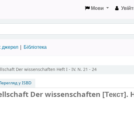
Мови
Увійт
х джерел
Бібліотека
llschaft Der wissenschaften
Heft I - IV. N. 21 - 24
ерегляд у ISBD
llschaft Der wissenschaften [Текст].
H