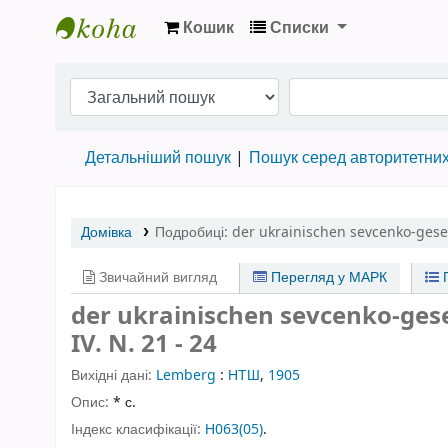
Кошик
Списки
Бібліотека НТШ › Електронний каталог
Детальніший пошук
Пошук серед авторитетни
Домівка
Подробиці:
der ukrainischen sevcenko-gese
Звичайний вигляд
Перегляд у МАРК
П
der ukrainischen sevcenko-gese
IV. N. 21 - 24
Вихідні дані:
Lemberg
:
НТШ
,
1905
Опис:
* с.
Індекс класифікації:
Н063(05)
.