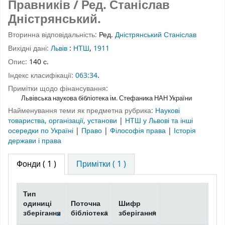
Правників / Ред. Станіслав
Дністрянський.
Вторинна відповідальність:
Ред.
Дністрянський Станіслав
Вихідні дані:
Львів
:
НТШ
,
1911
Опис:
140 с.
Індекс класифікації:
063:34
.
Примітки щодо фінансування:
Львівська наукова бібліотека ім. Стефаника НАН України
Найменування теми як предметна рубрика:
Наукові
товариства, організації, установи
|
НТШ у Львові та інші
осередки по Україні
|
Право
|
Філософія права
|
Історія
держави і права
Фонди
( 1 )
Примітки ( 1 )
Тип
одиниці
Поточна
Шифр
зберігання
бібліотека
зберігання