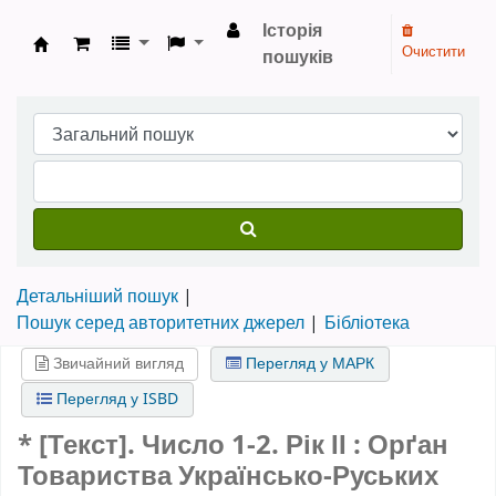
Історія
Очистити
пошуків
Бібліотека НТШ › Електронний каталог
Детальніший пошук
Пошук серед авторитетних джерел
Бібліотека
Звичайний вигляд
Перегляд у МАРК
Перегляд у ISBD
* [Текст].
Число 1-2. Рік ІІ
: Орґан
Товариства Українсько-Руських