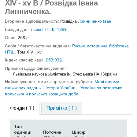
ⅩⅣ - xv В / Розвідка Івана
Линниченка.
Вторинна відповідальність:
Розвідка
Линниченко Іван
Вихідні дані:
Львів
:
НТШ
,
1899
Опис:
268 с.
Серія / багаточастинне видання:
Руська исторична бібліотека
НТШ
, Том ⅩⅣ - xv
Індекс класифікації:
063:932
.
Примітки щодо фінансування:
Львівська наукова бібліотека ім. Стефаника НАН України
Найменування теми як предметна рубрика:
Малі форми
книжкових видань
|
Історія України
|
Україна за литовсько-
польської й польсько-козацької доби
Фонди
( 1 )
Примітки ( 1 )
Тип
одиниці
Поточна
Шифр