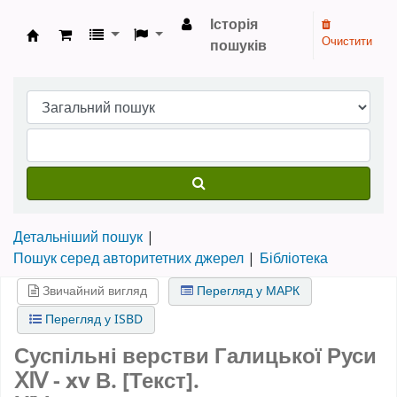
Історія
Очистити
пошуків
Бібліотека НТШ › Електронний каталог
Детальніший пошук
Пошук серед авторитетних джерел
Бібліотека
Звичайний вигляд
Перегляд у МАРК
Перегляд у ISBD
Суспільні верстви Галицької Руси
ⅩⅣ - xv В. [Текст].