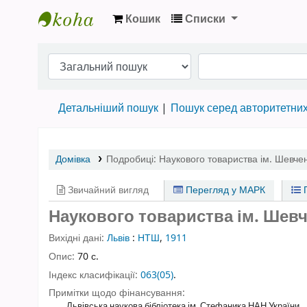
Кошик
Списки
Бібліотека НТШ › Електронний каталог
Детальніший пошук
Пошук серед авторитетни
Домівка
Подробиці:
Наукового товариства ім. Шевчен
Звичайний вигляд
Перегляд у МАРК
П
Наукового товариства ім. Шевче
Вихідні дані:
Львів
:
НТШ
,
1911
Опис:
70 с.
Індекс класифікації:
063(05)
.
Примітки щодо фінансування:
Львівська наукова бібліотека ім. Стефаника НАН України