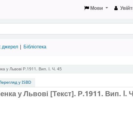
Мови
Увійт
х джерел
Бібліотека
ка у Львові
Р.1911. Вип. Ⅰ. Ч. 45
ерегляд у ISBD
нка у Львові [Текст].
Р.1911. Вип. Ⅰ. 