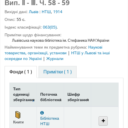
Вип. Ⅱ - Ⅲ. Ч. 58 - 59
Вихідні дані:
Львів
:
НТШ
,
1914
Опис:
55 с.
Індекс класифікації:
063(05)
.
Примітки щодо фінансування:
Львівська наукова бібліотека ім. Стефаника НАН України
Найменування теми як предметна рубрика:
Наукові
товариства, організації, установи
|
НТШ у Львові та інші
осередки по Україні
|
Журнали
Фонди
( 1 )
Примітки ( 1 )
Тип
одиниці
Поточна
Шифр
зберігання
бібліотека
зберігання
Фонди
Бібліотека
Книги
НТШ