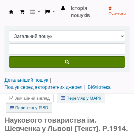
Історія
Очистити
пошуків
Бібліотека НТШ › Електронний каталог
Детальніший пошук
Пошук серед авторитетних джерел
Бібліотека
Звичайний вигляд
Перегляд у МАРК
Перегляд у ISBD
Наукового товариства ім.
Шевченка у Львові [Текст].
Р.1914.