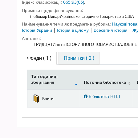
Індекс класифікації:
065:93(05)
.
Примітки щодо фінансування:
Любомир Винар
Українське Історичне Товариство в США
Найменування теми як предметна рубрика:
Наукові това
Історія України
|
Історія в цілому
|
Всесвітня історія
|
Жу
Анотація:
ТРИДЦЯТИліття ІСТОРИЧНОГО ТОВАРИСТВА. ЮВІЛЕЙ
Фонди
( 1 )
Примітки ( 2 )
Тип одиниці
зберігання
Поточна бібліотека
Фонди
Бібліотека НТШ
Книги