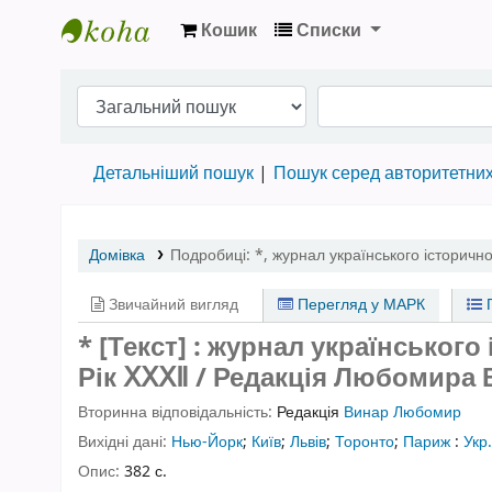
Кошик
Списки
Бібліотека НТШ › Електронний каталог
Детальніший пошук
Пошук серед авторитетни
Домівка
Подробиці:
*
,
журнал українського історичн
Звичайний вигляд
Перегляд у МАРК
П
* [Текст] : журнал українськог
Рік ⅩⅩⅩⅡ
/ Редакція Любомира 
Вторинна відповідальність:
Редакція
Винар Любомир
Вихідні дані:
Нью-Йорк
;
Київ
;
Львів
;
Торонто
;
Париж
:
Укр
Опис:
382 с.