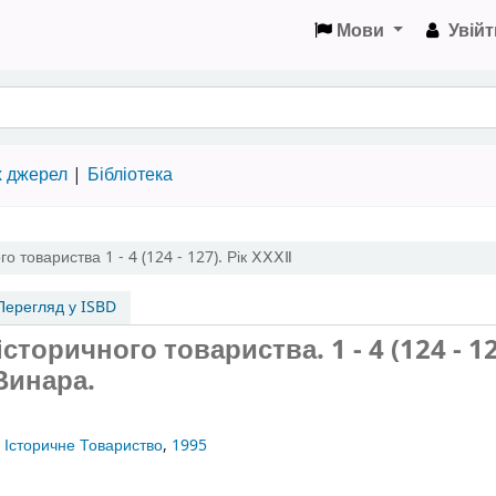
Мови
Увійт
х джерел
Бібліотека
ого товариства
1 - 4 (124 - 127). Рік ⅩⅩⅩⅡ
ерегляд у ISBD
о історичного товариства.
1 - 4 (124 - 1
Винара.
. Історичне Товариство
,
1995