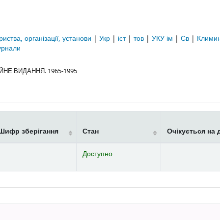
риства, організації, установи
|
Укр
|
іст
|
тов
|
УКУ ім
|
Св
|
Клими
рнали
НЕ ВИДАННЯ. 1965-1995
Шифр зберігання
Стан
Очікується на 
Доступно