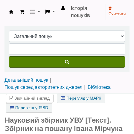
Історія
Очистити
пошуків
Бібліотека НТШ › Електронний каталог
Детальніший пошук
Пошук серед авторитетних джерел
Бібліотека
Звичайний вигляд
Перегляд у МАРК
Перегляд у ISBD
Науковий збірник УВУ [Текст].
Збірник на пошану Івана Мірчука