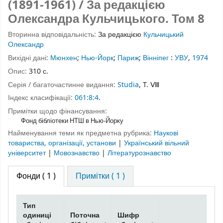
(1891-1961) / За редакцією
Олександра Кульчицького.
Том 8
Вторинна відповідальність:
За редакцією
Кульчицький
Олександр
Вихідні дані:
Мюнхен
;
Нью-Йорк
;
Париж
;
Вінніпег
:
УВУ
,
1974
Опис:
310 с.
Серія / багаточастинне видання:
Studia
, T. Ⅷ
Індекс класифікації:
061:8:4
.
Примітки щодо фінансування:
Фонд бібліотеки НТШ в Нью-Йорку
Найменування теми як предметна рубрика:
Наукові
товариства, організації, установи
|
Український вільний
університет
|
Мовознавство
|
Літературознавство
Фонди
( 1 )
Примітки ( 1 )
Тип
одиниці
Поточна
Шифр