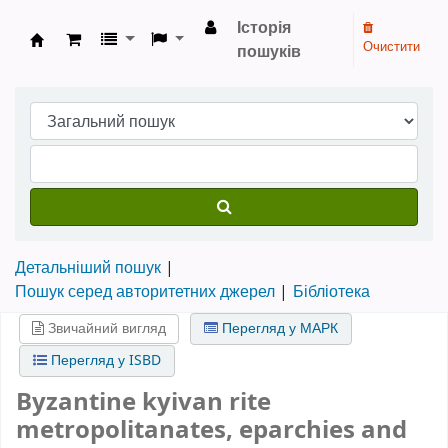
Історія
Очистити
пошуків
Бібліотека НТШ › Електронний каталог
Детальніший пошук
Пошук серед авторитетних джерел
Бібліотека
Звичайний вигляд
Перегляд у МАРК
Перегляд у ISBD
Byzantine kyivan rite
metropolitanates, eparchies and