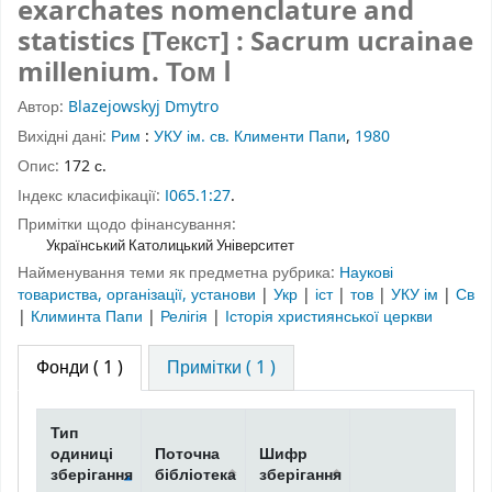
exarchates nomenclature and
statistics [Текст] : Sacrum ucrainae
millenium.
Том Ⅰ
Автор:
Blazejowskyj Dmytro
Вихідні дані:
Рим
:
УКУ ім. св. Клименти Папи
,
1980
Опис:
172 с.
Індекс класифікації:
І065.1:27
.
Примітки щодо фінансування:
Український Католицький Університет
Найменування теми як предметна рубрика:
Наукові
товариства, організації, установи
|
Укр
|
іст
|
тов
|
УКУ ім
|
Св
|
Климинта Папи
|
Релігія
|
Історія християнської церкви
Фонди
( 1 )
Примітки ( 1 )
Тип
одиниці
Поточна
Шифр
зберігання
бібліотека
зберігання