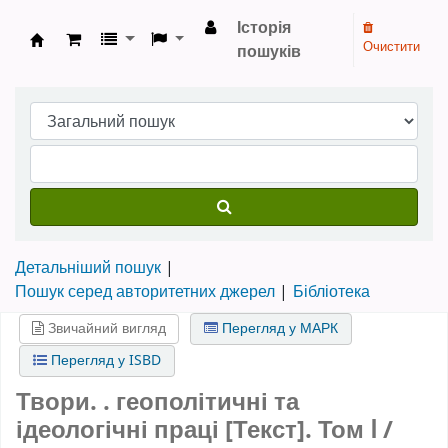
Історія
Очистити
пошуків
Бібліотека НТШ › Електронний каталог
Детальніший пошук
Пошук серед авторитетних джерел
Бібліотека
Звичайний вигляд
Перегляд у МАРК
Перегляд у ISBD
Твори. . геополітичні та
ідеологічні праці [Текст].
Том Ⅰ
/