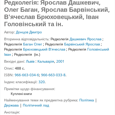
Редколегія: Ярослав Дашкевич,
Олег Баган, Ярослав Барвінський,
Вʼячеслав Брюховецький, Іван
Головінський та ін.
Автор:
Донцов Дмитро
Вторинна відповідальність:
Редколегія
Дашкевич Ярослав
;
Редколегія
Баган Олег
;
Редколегія
Барвінський Ярослав
;
Редколегія
Брюховецький Вʼячеслав
;
Редколегія
Головінський
Іван
;
Редколегія
(ін.)
Вихідні дані:
Львів
:
Кальварія
,
2001
Опис:
488 с.
ISBN:
966-663-034-6
;
966-663-033-8
.
Індекс класифікації:
320
.
Примітки щодо фінансування:
Куплені книги
Найменування теми як предметна рубрика:
Політика
|
Держава
|
Політичний лад
Анотація: