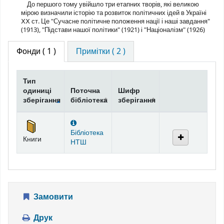
До першого тому увійшло три етапних творів, які великою
мірою визначили історію та розвиток політичних ідей в Україні
ⅩⅩ ст. Це "Сучасне політичне положення нації і наші завдання"
(1913), "Підстави нашої політики" (1921) і "Націоналізм" (1926)
Фонди
( 1 )
Примітки ( 2 )
Тип
одиниці
Поточна
Шифр
зберігання
бібліотека
зберігання
Фонди
Бібліотека
Книги
НТШ
Замовити
Друк