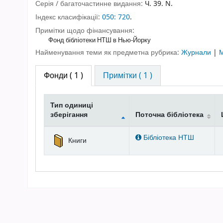
Серія / багаточастинне видання:
Ч. 39. N.
Індекс класифікації:
050: 720
.
Примітки щодо фінансування:
Фонд бібліотеки НТШ в Нью-Йорку
Найменування теми як предметна рубрика:
Журнали
|
Фонди
( 1 )
Примітки ( 1 )
Тип одиниці
зберігання
Поточна бібліотека
Фонди
Бібліотека НТШ
Книги