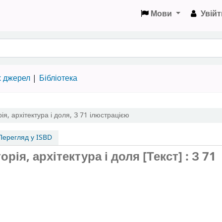
Мови
Увійт
х джерел
Бібліотека
рія, архітектура і доля
,
З 71 ілюстрацією
ерегляд у ISBD
орія, архітектура і доля [Текст] : З 71