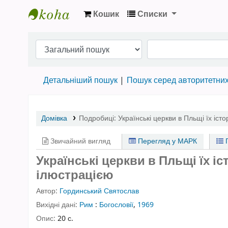
Кошик
Списки
Бібліотека НТШ › Електронний каталог
Детальніший пошук
Пошук серед авторитетни
Домівка
Подробиці:
Українські церкви в Пльщі їх істо
Звичайний вигляд
Перегляд у МАРК
П
Українські церкви в Пльщі їх іст
ілюстрацією
Автор:
Гординський Святослав
Вихідні дані:
Рим
:
Богословії
,
1969
Опис:
20 с.