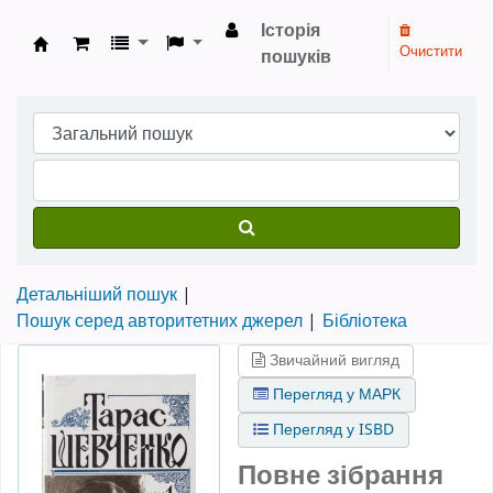
Історія
Очистити
пошуків
Бібліотека НТШ › Електронний каталог
Детальніший пошук
Пошук серед авторитетних джерел
Бібліотека
Звичайний вигляд
Перегляд у МАРК
Перегляд у ISBD
Повне зібрання