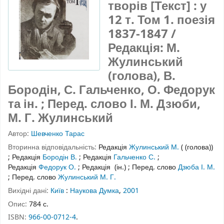
творів [Текст] : у
12 т. Том 1. поезія
1837-1847 /
Редакція: М.
Жулинський
(голова), В.
Бородін, С. Гальченко, О. Федорук
та ін. ; Перед. слово І. М. Дзюби,
М. Г. Жулинський
Автор:
Шевченко Тарас
Вторинна відповідальність:
Редакція
Жулинський М.
( (голова))
;
Редакція
Бородін В.
;
Редакція
Гальченко С.
;
Редакція
Федорук О.
;
Редакція
(ін.)
;
Перед. слово
Дзюба І. М.
;
Перед. слово
Жулинський М. Г.
Вихідні дані:
Київ
:
Наукова Думка
,
2001
Опис:
784 с.
ISBN:
966-00-0712-4
.