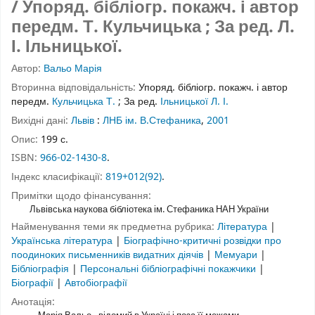
/ Упоряд. бібліогр. покажч. і автор
передм. Т. Кульчицька ; За ред. Л.
І. Ільницької.
Автор:
Вальо Марія
Вторинна відповідальність:
Упоряд. бібліогр. покажч. і автор
передм.
Кульчицька Т.
;
За ред.
Ільницької Л. І.
Вихідні дані:
Львів
:
ЛНБ ім. В.Стефаника
,
2001
Опис:
199 с.
ISBN:
966-02-1430-8
.
Індекс класифікації:
819+012(92)
.
Примітки щодо фінансування:
Львівська наукова бібліотека ім. Стефаника НАН України
Найменування теми як предметна рубрика:
Література
|
Українська література
|
Біографічно-критичні розвідки про
поодиноких письменників видатних діячів
|
Мемуари
|
Бібліографія
|
Персональні бібліографічні покажчики
|
Біографії
|
Автобіографії
Анотація: