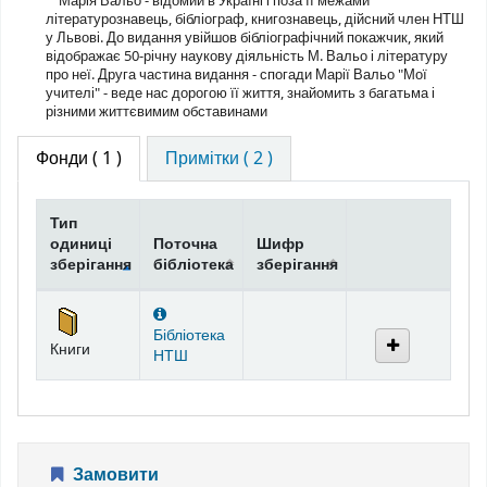
Марія Вальо - відомий в Україні і поза її межами
літературознавець, бібліограф, книгознавець, дійсний член НТШ
у Львові. До видання увійшов бібліографічний покажчик, який
відображає 50-річну наукову діяльність М. Вальо і літературу
про неї. Друга частина видання - спогади Марії Вальо "Мої
учителі" - веде нас дорогою її життя, знайомить з багатьма і
різними життєвимим обставинами
Фонди
( 1 )
Примітки ( 2 )
Тип
одиниці
Поточна
Шифр
зберігання
бібліотека
зберігання
Фонди
Бібліотека
Книги
НТШ
Замовити