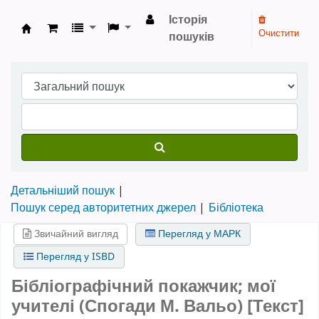
Історія
Очистити
пошуків
Бібліотека НТШ › Електронний каталог
Детальніший пошук
Пошук серед авторитетних джерел
Бібліотека
Звичайний вигляд
Перегляд у МАРК
Перегляд у ISBD
Бібліографічний покажчик; мої
учителі (Спогади М. Вальо) [Текст]