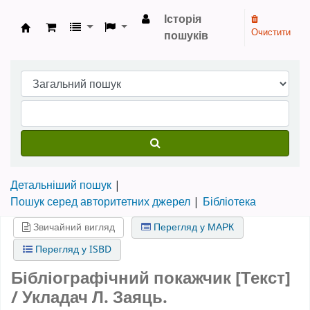
Історія
Очистити
пошуків
Бібліотека НТШ › Електронний каталог
Детальніший пошук
Пошук серед авторитетних джерел
Бібліотека
Звичайний вигляд
Перегляд у МАРК
Перегляд у ISBD
Бібліографічний покажчик [Текст]
/ Укладач Л. Заяць.