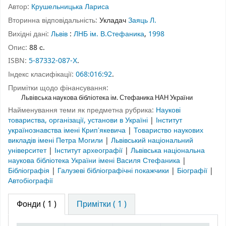
Автор:
Крушельницька Лариса
Вторинна відповідальність:
Укладач
Заяць Л.
Вихідні дані:
Львів
:
ЛНБ ім. В.Стефаника
,
1998
Опис:
88 с.
ISBN:
5-87332-087-Х
.
Індекс класифікації:
068:016:92
.
Примітки щодо фінансування:
Львівська наукова бібліотека ім. Стефаника НАН України
Найменування теми як предметна рубрика:
Наукові
товариства, організації, установи в Україні
|
Інститут
українознавства імені Крипʼякевича
|
Товариство наукових
викладів імені Петра Могили
|
Львівський національний
університет
|
Інститут археографії
|
Львівська національна
наукова бібліотека України імені Василя Стефаника
|
Бібліографія
|
Галузеві бібліографічні покажчики
|
Біографії
|
Автобіографії
Фонди
( 1 )
Примітки ( 1 )