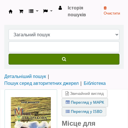
Історія
Очистити
пошуків
Бібліотека НТШ › Електронний каталог
Детальніший пошук
Пошук серед авторитетних джерел
Бібліотека
Звичайний вигляд
Перегляд у МАРК
Перегляд у ISBD
Місце для