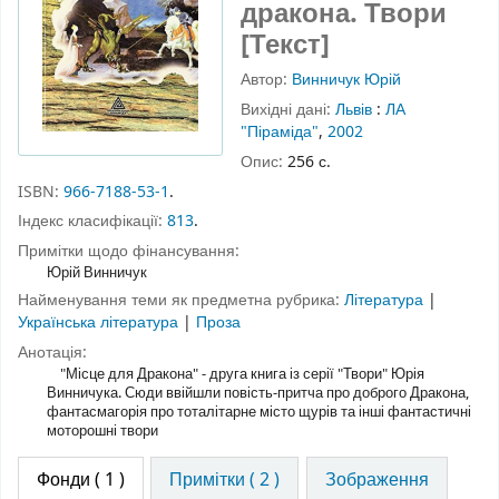
дракона. Твори
[Текст]
Автор:
Винничук Юрій
Вихідні дані:
Львів
:
ЛА
"Піраміда"
,
2002
Опис:
256 с.
ISBN:
966-7188-53-1
.
Індекс класифікації:
813
.
Примітки щодо фінансування:
Юрій Винничук
Найменування теми як предметна рубрика:
Література
|
Українська література
|
Проза
Анотація:
"Місце для Дракона" - друга книга із серії "Твори" Юрія
Винничука. Сюди ввійшли повість-притча про доброго Дракона,
фантасмагорія про тоталітарне місто щурів та інші фантастичні
моторошні твори
Фонди
( 1 )
Примітки ( 2 )
Зображення