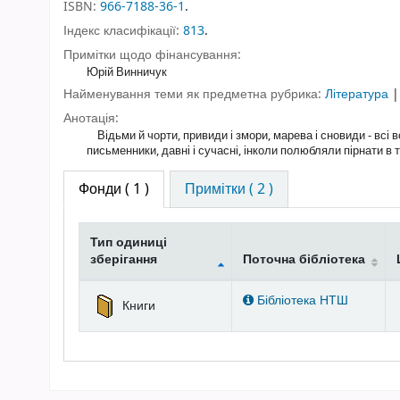
ISBN:
966-7188-36-1
.
Індекс класифікації:
813
.
Примітки щодо фінансування:
Юрій Винничук
Найменування теми як предметна рубрика:
Література
Анотація:
Відьми й чорти, привиди і змори, марева і сновиди - всі в
письменники, давні і сучасні, інколи полюбляли пірнати в
Фонди
( 1 )
Примітки ( 2 )
Тип одиниці
зберігання
Поточна бібліотека
Фонди
Бібліотека НТШ
Книги