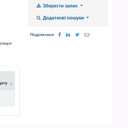
Зберегти запис
Додаткові пошуки
Поділитися
алицькі
дату