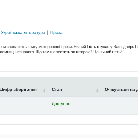
|
Українська література
|
Проза
они заселяють книгу моторошної прози. Нічний Гість стукає у Ваші двері. Г
 таємниці незнаного. Що там шелестить за шторою? Це нічний гість!
Шифр зберігання
Стан
Очікується на 
Доступно