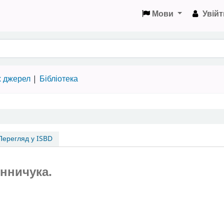
Мови
Увійт
х джерел
Бібліотека
ерегляд у ISBD
инничука.