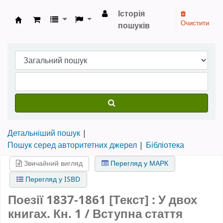
Історія
Очистити
пошуків
Бібліотека НТШ › Електронний каталог
Детальніший пошук
Пошук серед авторитетних джерел
Бібліотека
Звичайний вигляд
Перегляд у МАРК
Перегляд у ISBD
Поезії 1837-1861 [Текст] : У двох
книгах.
Кн. 1
/ Вступна стаття