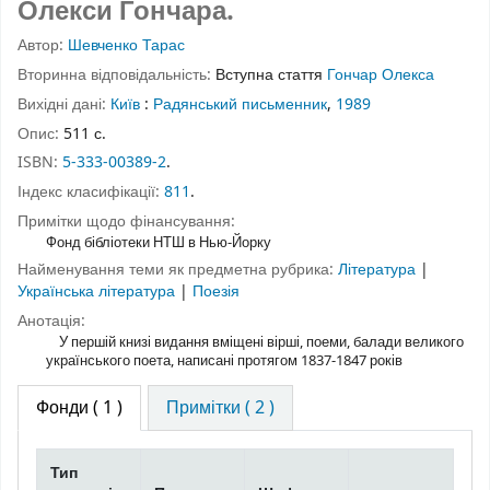
Олекси Гончара.
Автор:
Шевченко Тарас
Вторинна відповідальність:
Вступна стаття
Гончар Олекса
Вихідні дані:
Київ
:
Радянський письменник
,
1989
Опис:
511 с.
ISBN:
5-333-00389-2
.
Індекс класифікації:
811
.
Примітки щодо фінансування:
Фонд бібліотеки НТШ в Нью-Йорку
Найменування теми як предметна рубрика:
Література
|
Українська література
|
Поезія
Анотація:
У першій книзі видання вміщені вірші, поеми, балади великого
українського поета, написані протягом 1837-1847 років
Фонди
( 1 )
Примітки ( 2 )
Тип