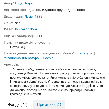
Автор:
Гоць Петро
Відомості про видання:
Видання друге, доповнене
Вихідні дані:
Львів
,
1998
Опис:
78 с.
ISBN:
966-547-186-4
.
Індекс класифікації:
811
.
Примітки щодо фінансування:
Петро Гоць
Найменування теми як предметна рубрика:
Література
|
Українська література
|
Поезія
Анотація:
"Євшан пробудження" - преша збірка українського поета,
уродженця Волині. Проживання і праця у Львові спричинилися,
певною мірою, до ностальгійних мотивів у його баченні минулого
і нинішнього рідної землі. У творах поета - і сива давнина, і біль
за втраченим у наші дні, світла любов до батьків, і щирі почуття
до коханої, прозорі малюнки волинської природи, і поривні
громадянські мотиви
Фонди
( 1 )
Примітки ( 2 )