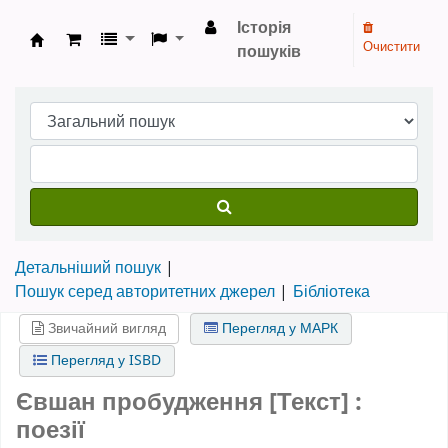
Історія
Очистити
пошуків
Бібліотека НТШ › Електронний каталог
Детальніший пошук
Пошук серед авторитетних джерел
Бібліотека
Звичайний вигляд
Перегляд у МАРК
Перегляд у ISBD
Євшан пробудження [Текст] :
поезії