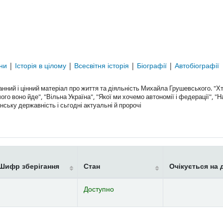
їни
|
Історія в цілому
|
Всесвітня історія
|
Біографії
|
Автобіографії
ний і цінний матеріал про життя та діяльність Михайла Грушевського. "Хт
 чого воно йде", "Вільна Україна", "Якої ми хочемо автономії і федерації", "Н
аїнську державність і сьгодні актуальні й пророчі
Шифр зберігання
Стан
Очікується на 
Доступно