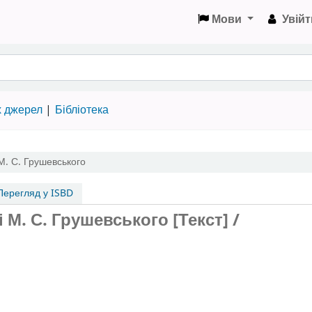
Мови
Увійт
х джерел
Бібліотека
 М. С. Грушевського
ерегляд у ISBD
 М. С. Грушевського [Текст] /