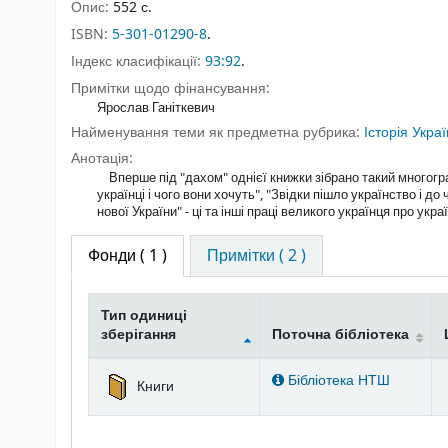
Опис:
552 с.
ISBN:
5-301-01290-8
.
Індекс класифікації:
93:92
.
Примітки щодо фінансування:
Ярослав Ганіткевич
Найменування теми як предметна рубрика:
Історія Укра
Анотація:
Вперше під "дахом" однієї книжки зібрано такий многогран
українці і чого вони хочуть", "Звідки пішло українство і до
нової України" - ці та інші праці великого українця про укр
Фонди
( 1 )
Примітки ( 2 )
Тип одиниці
зберігання
Поточна бібліотека
Фонди
Бібліотека НТШ
Книги