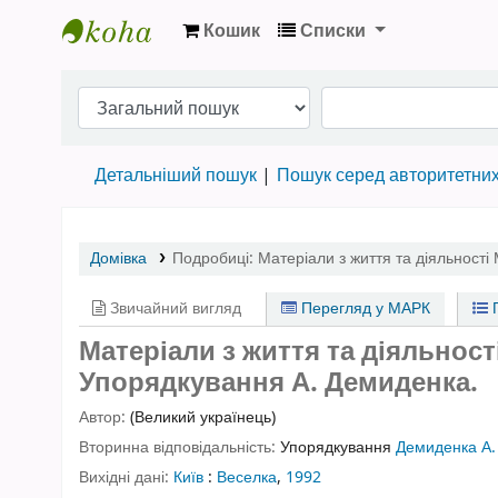
Кошик
Списки
Бібліотека НТШ › Електронний каталог
Детальніший пошук
Пошук серед авторитетни
Домівка
Подробиці:
Матеріали з життя та діяльності
Звичайний вигляд
Перегляд у МАРК
П
Матеріали з життя та діяльності
Упорядкування А. Демиденка.
Автор:
(Великий українець)
Вторинна відповідальність:
Упорядкування
Демиденка А.
Вихідні дані:
Київ
:
Веселка
,
1992