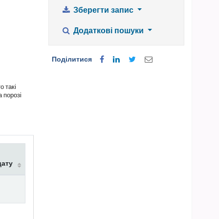
Зберегти запис
Додаткові пошуки
Поділитися
о такі
а порозі
дату