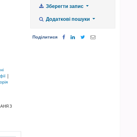
Зберегти запис
Додаткові пошуки
Поділитися
ні
афії
|
торія
ХАНЯ З