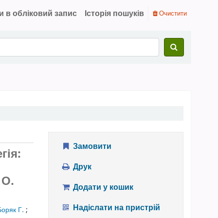
и в обліковий запис
Історія пошуків
Очистити
Замовити
гія:
Друк
 О.
Додати у кошик
Надіслати на пристрій
Боряк Г.
;