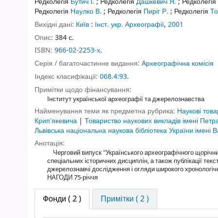
Редколегія
Бутич І.
;
Редколегія
Дашкевич Я.
;
Редколегія
Редколегія
Наулко В.
;
Редколегія
Пиріг Р.
;
Редколегія
То
Вихідні дані:
Київ
:
Інст. укр. Археографії
,
2001
Опис:
384 с.
ISBN:
966-02-2253-х
.
Серія / багаточастинне видання:
Археографічна комісія
Індекс класифікації:
068.4:93
.
Примітки щодо фінансування:
Інститут української археографії та джерелознавства
Найменування теми як предметна рубрика:
Наукові това
Крипʼякевича
|
Товариство наукових викладів імені Пет
Львівська національна наукова бібліотека України імен
Анотація:
Черговий випуск "Українського археографічного щорічника
спеціальних історичних дисциплін, а також публікації текс
джерелознавчі дослідження і огляди широкого хроноло
НАГОДИ 75-річчя
Фонди
( 2 )
Примітки ( 2 )