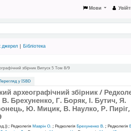
Мови
Увійт
х джерел
Бібліотека
ографічний збірник
Випуск 5
Том 8/9
ерегляд у ISBD
ський археографічний збірник / Редколе
 В. Брехуненко, Г. Боряк, І. Бутич, Я.
онець, Ю. Мицик, В. Наулко, Р. Пиріг,
9
ед.))
;
Редколегія
Маврін О.
;
Редколегія
Брехуненко В.
;
Редколегія