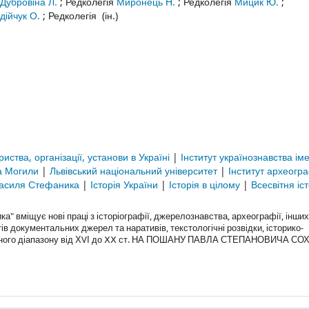
Дубровіна Л.
;
Редколегія
Миронець Н.
;
Редколегія
Мицик Ю.
;
дійчук О.
;
Редколегія
(ін.)
риства, організації, установи в Україні
|
Інститут українознавства іме
ра Могили
|
Львівський національний університет
|
Інститут археогр
і Василя Стефаника
|
Історія України
|
Історія в цілому
|
Всесвітня іс
" вміщує нові праці з історіографії, джерелознавства, археографії, інших
тів документальних джерел та наративів, текстологічні розвідки, історико-
гічного діапазону від ХVІ до ⅩⅩ ст. НА ПОШАНУ ПАВЛА СТЕПАНОВИЧА СО