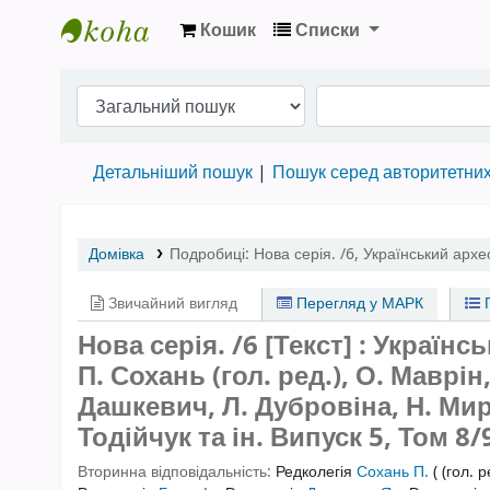
Кошик
Списки
Бібліотека НТШ › Електронний каталог
Детальніший пошук
Пошук серед авторитетни
Домівка
Подробиці:
Нова серія. /6
,
Український архе
Звичайний вигляд
Перегляд у МАРК
П
Нова серія. /6 [Текст] : Україн
П. Сохань (гол. ред.), О. Маврін,
Дашкевич, Л. Дубровіна, Н. Мир
Тодійчук та ін.
Випуск 5
,
Том 8/
Вторинна відповідальність:
Редколегія
Сохань П.
( (гол. р