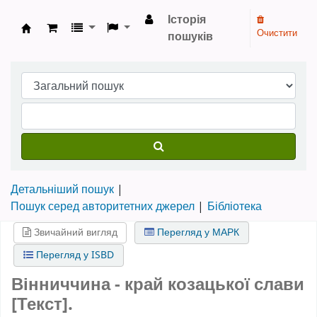
Історія
Очистити
пошуків
Бібліотека НТШ › Електронний каталог
Детальніший пошук
Пошук серед авторитетних джерел
Бібліотека
Звичайний вигляд
Перегляд у МАРК
Перегляд у ISBD
Вінниччина - край козацької слави
[Текст].