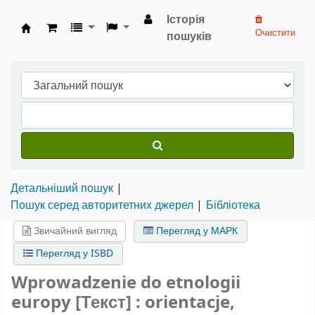
Історія
Очистити
пошуків
Бібліотека НТШ › Електронний каталог
Детальніший пошук
Пошук серед авторитетних джерел
Бібліотека
Звичайний вигляд
Перегляд у МАРК
Перегляд у ISBD
Wprowadzenie do etnologii
europy [Текст] : orientacje,