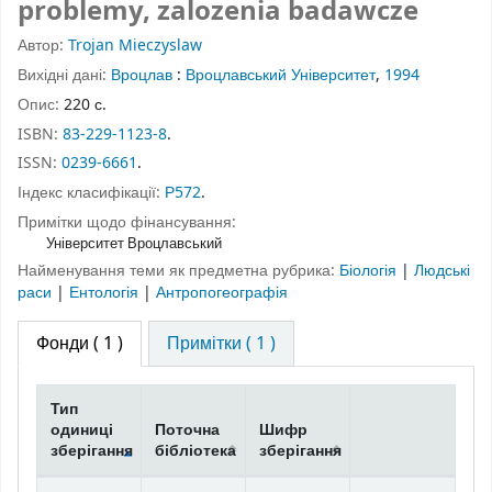
problemy, zalozenia badawcze
Автор:
Trojan Mieczyslaw
Вихідні дані:
Вроцлав
:
Вроцлавський Університет
,
1994
Опис:
220 с.
ISBN:
83-229-1123-8
.
ISSN:
0239-6661
.
Індекс класифікації:
Р572
.
Примітки щодо фінансування:
Університет Вроцлавський
Найменування теми як предметна рубрика:
Біологія
|
Людські
раси
|
Ентологія
|
Антропогеографія
Фонди
( 1 )
Примітки ( 1 )
Тип
одиниці
Поточна
Шифр
зберігання
бібліотека
зберігання
Фонди