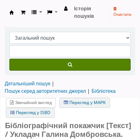
Історія
Очистити
пошуків
Бібліотека НТШ › Електронний каталог
Детальніший пошук
Пошук серед авторитетних джерел
Бібліотека
Звичайний вигляд
Перегляд у МАРК
Перегляд у ISBD
Бібліографічний покажчик [Текст]
/ Укладач Галина Домбровська.