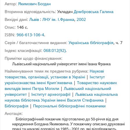
Автор:
Якимович Богдан
Вторинна відповідальність:
Укладач
Домбровська Галина
Вихідні дані:
Львів
:
ЛНУ ім. І.Франка
,
2002
Опис:
146 с.
ISBN:
966-613-106-4
.
Серія / багаточастинне видання:
Українська бібліографія
, ч. 7
Індекс класифікації:
068:012(92)
.
Примітки щодо фінансування:
Львівський національний університет імені Івана Франка
Найменування теми як предметна рубрика:
Наукові
товариства, організації, установи в Україні
|
Інститут
українознавства імені Крипʼякевича
|
Товариство наукових
викладів імені Петра Могили
|
Львівський національний
університет
|
Інститут археографії
|
Львівська національна
наукова бібліотека України імені Василя Стефаника
|
Бібліографія
|
Персональні бібліографічні покажчики
Анотація:
Бібліографічний покажчик підготовлено до 50-річчя від дня
народження Богдана Якимовича. У покажчику описано друковані
праці та наукові доповіді за 1985 - 2001 рр, які відображають