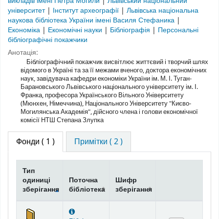
викладів імені Петра Могили
|
Львівський національний
університет
|
Інститут археографії
|
Львівська національна
наукова бібліотека України імені Василя Стефаника
|
Економіка
|
Економічні науки
|
Бібліографія
|
Персональні
бібліографічні покажчики
Анотація:
Бібліографічний покажчик висвітлює життєвий і творчий шлях
відомого в Україні та за її межами вченого, доктора економічних
наук, завідувача кафедри економіки України ім. М. І. Туган-
Барановського Львівського національного університету ім. І.
Франка, професора Українського Вільного Університету
(Мюнхен, Німеччина), Національного Університету "Києво-
Могилянська Академія", дійсного члена і голови економічної
комісії НТШ Степана Злупка
Фонди
( 1 )
Примітки ( 2 )
Тип
одиниці
Поточна
Шифр
зберігання
бібліотека
зберігання
Фонди