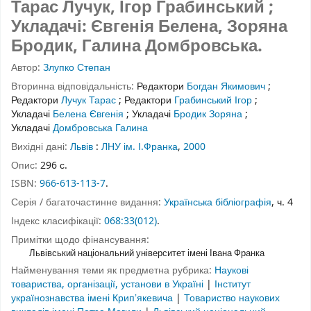
Тарас Лучук, Ігор Грабинський ;
Укладачі: Євгенія Белена, Зоряна
Бродик, Галина Домбровська.
Автор:
Злупко Степан
Вторинна відповідальність:
Редактори
Богдан Якимович
;
Редактори
Лучук Тарас
;
Редактори
Грабинський Ігор
;
Укладачі
Белена Євгенія
;
Укладачі
Бродик Зоряна
;
Укладачі
Домбровська Галина
Вихідні дані:
Львів
:
ЛНУ ім. І.Франка
,
2000
Опис:
296 с.
ISBN:
966-613-113-7
.
Серія / багаточастинне видання:
Українська бібліографія
, ч. 4
Індекс класифікації:
068:33(012)
.
Примітки щодо фінансування:
Львівський національний університет імені Івана Франка
Найменування теми як предметна рубрика:
Наукові
товариства, організації, установи в Україні
|
Інститут
українознавства імені Крипʼякевича
|
Товариство наукових