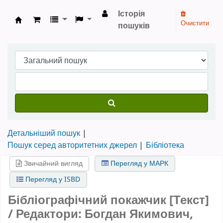
Історія
Очистити
пошуків
Бібліотека НТШ › Електронний каталог
Детальніший пошук
Пошук серед авторитетних джерел
Бібліотека
Звичайний вигляд
Перегляд у МАРК
Перегляд у ISBD
Бібліографічний покажчик [Текст]
/ Редактори: Богдан Якимович,