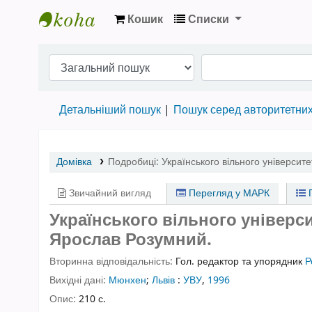
Кошик
Списки
Бібліотека НТШ › Електронний каталог
Детальніший пошук
Пошук серед авторитетни
Домівка
Подробиці:
Українського вільного університе
Звичайний вигляд
Перегляд у МАРК
П
Українського вільного універси
Ярослав Розумний.
Вторинна відповідальність:
Гол. редактор та упорядник
Р
Вихідні дані:
Мюнхен
;
Львів
:
УВУ
,
1996
Опис:
210 с.