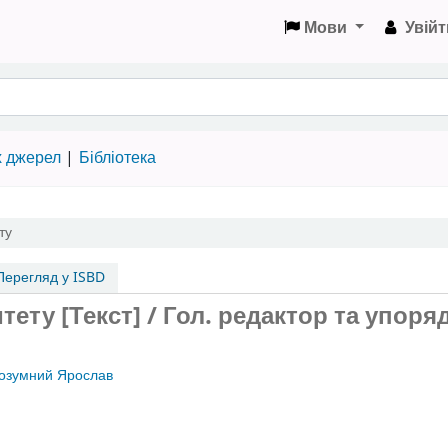
Мови
Увійт
х джерел
Бібліотека
ту
ерегляд у ISBD
тету [Текст] / Гол. редактор та упоря
озумний Ярослав