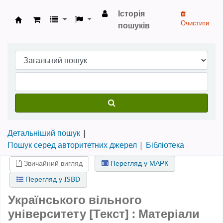
Історія
Очистити
пошуків
Бібліотека НТШ › Електронний каталог
Детальніший пошук
Пошук серед авторитетних джерел
Бібліотека
Звичайний вигляд
Перегляд у МАРК
Перегляд у ISBD
Українського вільного
університету [Текст] : Матеріали