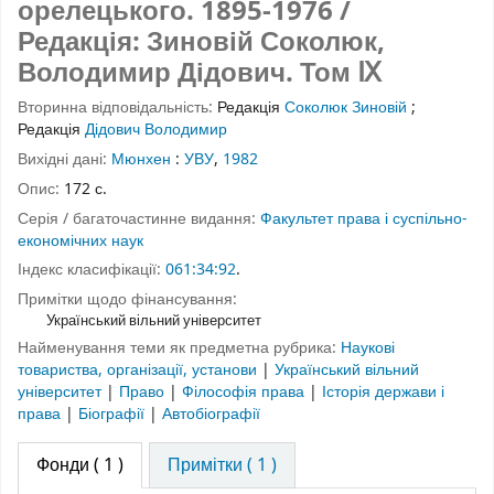
орелецького. 1895-1976 /
Редакція: Зиновій Соколюк,
Володимир Дідович.
Том Ⅸ
Вторинна відповідальність:
Редакція
Соколюк Зиновій
;
Редакція
Дідович Володимир
Вихідні дані:
Мюнхен
:
УВУ
,
1982
Опис:
172 с.
Серія / багаточастинне видання:
Факультет права і суспільно-
економічних наук
Індекс класифікації:
061:34:92
.
Примітки щодо фінансування:
Український вільний університет
Найменування теми як предметна рубрика:
Наукові
товариства, організації, установи
|
Український вільний
університет
|
Право
|
Філософія права
|
Історія держави і
права
|
Біографії
|
Автобіографії
Фонди
( 1 )
Примітки ( 1 )