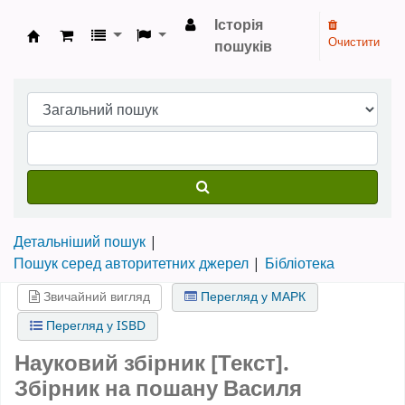
Історія
Очистити
пошуків
Бібліотека НТШ › Електронний каталог
Детальніший пошук
Пошук серед авторитетних джерел
Бібліотека
Звичайний вигляд
Перегляд у МАРК
Перегляд у ISBD
Науковий збірник [Текст].
Збірник на пошану Василя