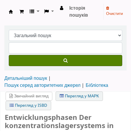
Історія
Очистити
пошуків
Бібліотека НТШ › Електронний каталог
Детальніший пошук
Пошук серед авторитетних джерел
Бібліотека
Звичайний вигляд
Перегляд у МАРК
Перегляд у ISBD
Entwicklungsphasen Der
konzentrationslagersystems in