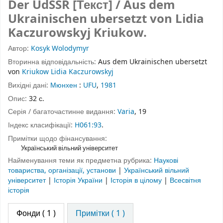
Der UdSSR [Текст] / Aus dem
Ukrainischen ubersetzt von Lidia
Kaczurowskyj Kriukow.
Автор:
Kosyk Wolodymyr
Вторинна відповідальність:
Aus dem Ukrainischen ubersetzt
von
Kriukow Lidia Kaczurowskyj
Вихідні дані:
Мюнхен
:
UFU
,
1981
Опис:
32 с.
Серія / багаточастинне видання:
Varia
, 19
Індекс класифікації:
H061:93
.
Примітки щодо фінансування:
Український вільний університет
Найменування теми як предметна рубрика:
Наукові
товариства, організації, установи
|
Український вільний
університет
|
Історія України
|
Історія в цілому
|
Всесвітня
історія
Фонди
( 1 )
Примітки ( 1 )