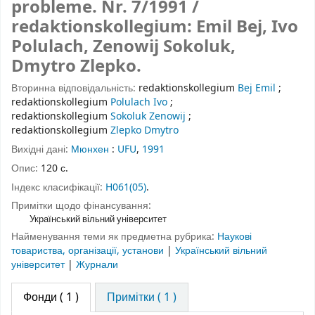
probleme. Nr. 7/1991 /
redaktionskollegium: Emil Bej, Ivo
Polulach, Zenowij Sokoluk,
Dmytro Zlepko.
Вторинна відповідальність:
redaktionskollegium
Bej Emil
;
redaktionskollegium
Polulach Ivo
;
redaktionskollegium
Sokoluk Zenowij
;
redaktionskollegium
Zlepko Dmytro
Вихідні дані:
Мюнхен
:
UFU
,
1991
Опис:
120 с.
Індекс класифікації:
H061(05)
.
Примітки щодо фінансування:
Український вільний університет
Найменування теми як предметна рубрика:
Наукові
товариства, організації, установи
|
Український вільний
університет
|
Журнали
Фонди
( 1 )
Примітки ( 1 )