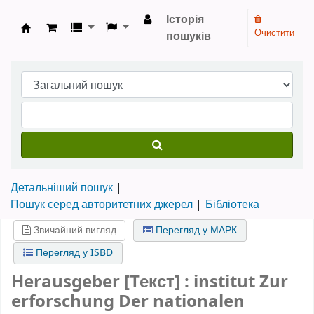
Історія
Очистити
пошуків
Бібліотека НТШ › Електронний каталог
Детальніший пошук
Пошук серед авторитетних джерел
Бібліотека
Звичайний вигляд
Перегляд у МАРК
Перегляд у ISBD
Herausgeber [Текст] : institut Zur
erforschung Der nationalen