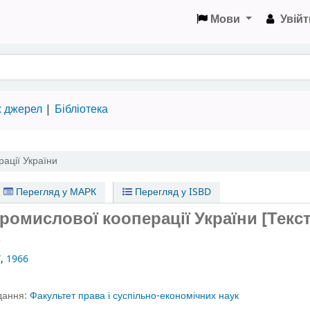
Мови
Увійт
х джерел
Бібліотека
рації України
Перегляд у МАРК
Перегляд у ISBD
промислової кооперації України [Текст
р
У
,
1966
идання:
Факультет права і суспільно-економічних наук