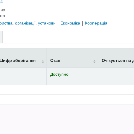
34
.
ня:
тет
риства, організації, установи
|
Економіка
|
Кооперація
Шифр зберігання
Стан
Очікується на 
Доступно