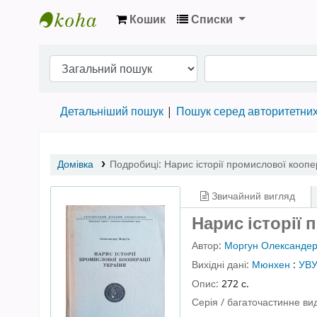
Кошик
Списки
Бібліотека НТШ › Електронний каталог
Детальніший пошук
Пошук серед авторитетни
Домівка
Подробиці:
Нарис історії промислової коопе
Звичайний вигляд
Нарис історії 
Автор:
Моргун Олександе
Вихідні дані:
Мюнхен
:
УВ
Опис:
272 с.
Серія / багаточастинне в