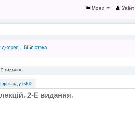
Мови
Увійт
х джерел
Бібліотека
-Е видання.
ерегляд у ISBD
лекцій. 2-Е видання.