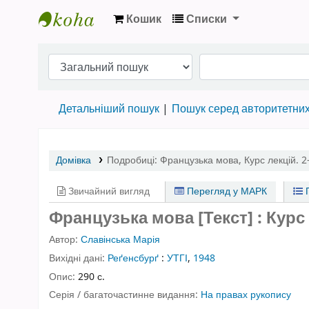
Кошик
Списки
Бібліотека НТШ › Електронний каталог
Детальніший пошук
Пошук серед авторитетни
Домівка
Подробиці:
Французька мова
,
Курс лекцій. 2
Звичайний вигляд
Перегляд у МАРК
П
Французька мова [Текст] : Курс 
Автор:
Славінська Марія
Вихідні дані:
Реґенсбурґ
:
УТГІ
,
1948
Опис:
290 с.
Серія / багаточастинне видання:
На правах рукопису