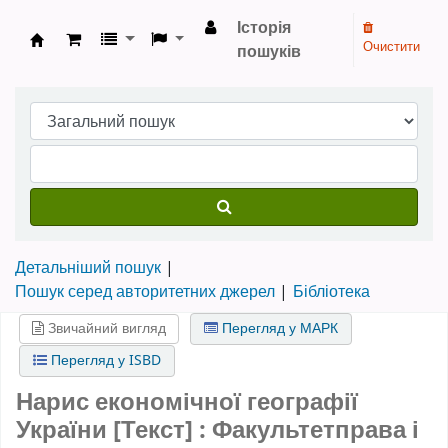
Історія
Очистити
пошуків
Бібліотека НТШ › Електронний каталог
Детальніший пошук
Пошук серед авторитетних джерел
Бібліотека
Звичайний вигляд
Перегляд у МАРК
Перегляд у ISBD
Нарис економічної географії
України [Текст] : Факультетправа і