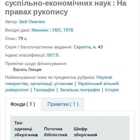
суспільно-економічних наук : На
правах рукопису
Автор:
Бей Омелян
Вихідні дані:
Мюнхен
:
УВУ
,
1978
Опис:
79 с.
Серія / багаточастинне видання:
Скрипти
, ч. 43
Індекс класифікації:
061:9
.
Примітки щодо фінансування:
Василь Ленцик
Найменування теми як предметна рубрика:
Наукові
товариства, організації, установи
|
Український вільний
університет
|
Географія
|
Загальна географія
|
Історія
Фонди
( 1 )
Примітки ( 1 )
Тип
одиниці
Поточна
Шифр
зберігання
бібліотека
зберігання