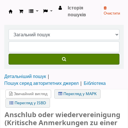
Історія
Очистити
пошуків
Бібліотека НТШ › Електронний каталог
Детальніший пошук
Пошук серед авторитетних джерел
Бібліотека
Звичайний вигляд
Перегляд у МАРК
Перегляд у ISBD
Anschlub oder wiedervereinigung
(Kritische Anmerkungen zu einer