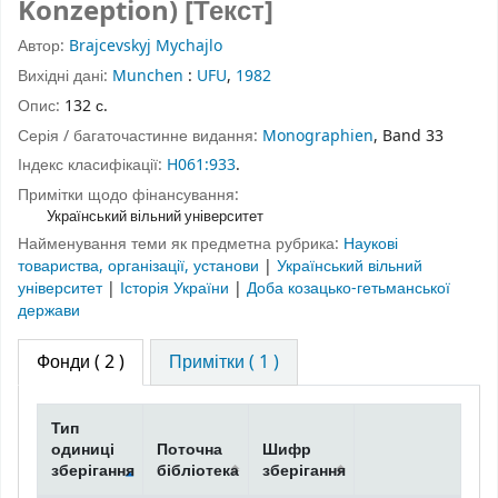
Konzeption) [Текст]
Автор:
Brajcevskyj Mychajlo
Вихідні дані:
Munchen
:
UFU
,
1982
Опис:
132 с.
Серія / багаточастинне видання:
Monographien
, Band 33
Індекс класифікації:
H061:933
.
Примітки щодо фінансування:
Український вільний університет
Найменування теми як предметна рубрика:
Наукові
товариства, організації, установи
|
Український вільний
університет
|
Історія України
|
Доба козацько-гетьманської
держави
Фонди
( 2 )
Примітки ( 1 )
Тип
одиниці
Поточна
Шифр
зберігання
бібліотека
зберігання