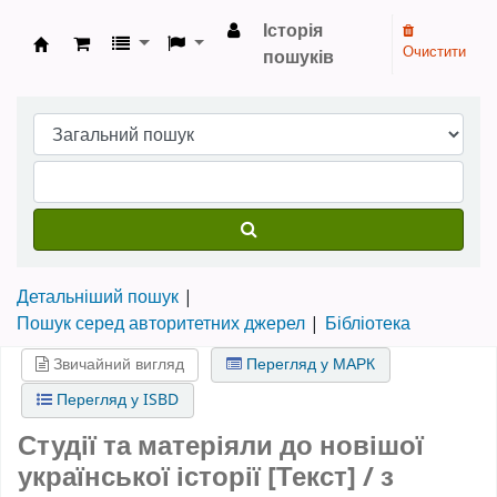
Історія
Очистити
пошуків
Бібліотека НТШ › Електронний каталог
Детальніший пошук
Пошук серед авторитетних джерел
Бібліотека
Звичайний вигляд
Перегляд у МАРК
Перегляд у ISBD
Студії та матеріяли до новішої
української історії [Текст] / з