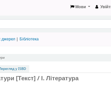
Мови
Увійт
х джерел
Бібліотека
ури
ерегляд у ISBD
тури [Текст] / І. Література