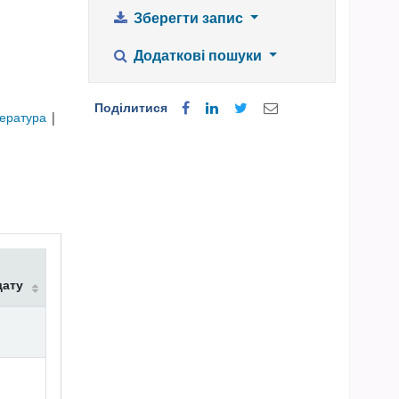
Зберегти запис
Додаткові пошуки
Поділитися
тература
|
дату