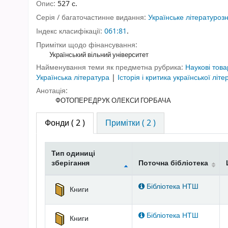
Опис:
527 с.
Серія / багаточастинне видання:
Українське літературоз
Індекс класифікації:
061:81
.
Примітки щодо фінансування:
Український вільний університет
Найменування теми як предметна рубрика:
Наукові това
Українська література
|
Історія і критика української літ
Анотація:
ФОТОПЕРЕДРУК ОЛЕКСИ ГОРБАЧА
Фонди
( 2 )
Примітки ( 2 )
Тип одиниці
зберігання
Поточна бібліотека
Фонди
Бібліотека НТШ
Книги
Бібліотека НТШ
Книги