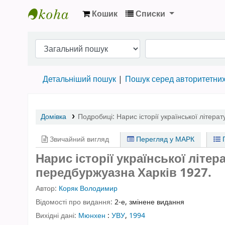
Кошик
Списки
Бібліотека НТШ › Електронний каталог
Детальніший пошук
Пошук серед авторитетни
Домівка
Подробиці:
Нарис історії української літерат
Звичайний вигляд
Перегляд у МАРК
П
Нарис історії української літера
передбуржуазна Харків 1927.
Автор:
Коряк Володимир
Відомості про видання:
2-е, змінене видання
Вихідні дані:
Мюнхен
:
УВУ
,
1994