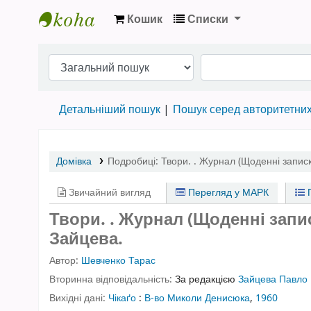
Кошик
Списки
Бібліотека НТШ › Електронний каталог
Детальніший пошук
Пошук серед авторитетни
Домівка
Подробиці:
Твори. . Журнал (Щоденні записк
Звичайний вигляд
Перегляд у МАРК
П
Твори. . Журнал (Щоденні запис
Зайцева.
Автор:
Шевченко Тарас
Вторинна відповідальність:
За редакцією
Зайцева Павло
Вихідні дані:
Чікаґо
:
В-во Миколи Денисюка
,
1960