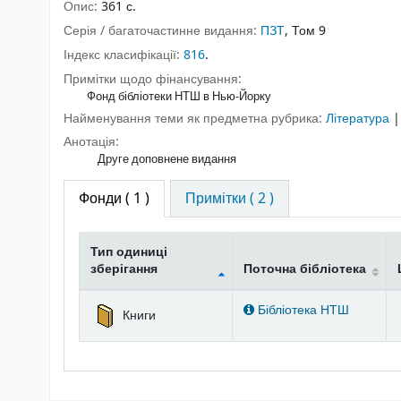
Опис:
361 с.
Серія / багаточастинне видання:
ПЗТ
, Том 9
Індекс класифікації:
816
.
Примітки щодо фінансування:
Фонд бібліотеки НТШ в Нью-Йорку
Найменування теми як предметна рубрика:
Література
Анотація:
Друге доповнене видання
Фонди
( 1 )
Примітки ( 2 )
Тип одиниці
зберігання
Поточна бібліотека
Фонди
Бібліотека НТШ
Книги