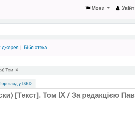
Мови
Увійт
х джерел
Бібліотека
и)
Том Ⅸ
ерегляд у ISBD
ки) [Текст].
Том Ⅸ
/ За редакцією Па