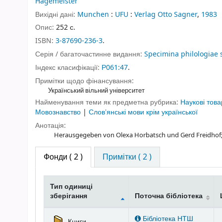
Hagemeister
Вихідні дані:
Munchen
:
UFU
:
Verlag Otto Sagner
,
1983
Опис:
252 с.
ISBN:
3-87690-236-3
.
Серія / багаточастинне видання:
Specimina philologiae 
Індекс класифікації:
Р061:47
.
Примітки щодо фінансування:
Український вільний університет
Найменування теми як предметна рубрика:
Наукові това
Мовознавство
|
Словʼянські мови крім української
Анотація:
Herausgegeben von Olexa Horbatsch und Gerd Freidhof
Фонди
( 2 )
Примітки ( 2 )
Тип одиниці
зберігання
Поточна бібліотека
Фонди
Бібліотека НТШ
Книги