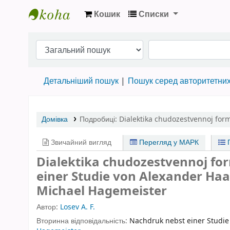
Кошик
Списки
Бібліотека НТШ › Електронний каталог
Детальніший пошук
Пошук серед авторитетни
Домівка
Подробиці:
Dialektika chudozestvennoj for
Звичайний вигляд
Перегляд у МАРК
П
Dialektika chudozestvennoj fo
einer Studie von Alexander Haa
Michael Hagemeister
Автор:
Losev A. F.
Вторинна відповідальність:
Nachdruk nebst einer Studi