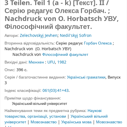
3 Teilen. Teil 1 (a - k) [Текст].
II
/
Серію редагує Олекса Горбач. ;
Nachdruck von O. Horbatsch УВУ,
Філософічний факультет.
Автори:
Zelechovskyj Jevhen
;
Nedil'skyj Sofron
Вторинна відповідальність:
Серію редагує
Горбач Олекса
;
Nachdruck von
(O. Horbatsch УВУ)
Nachdruck von
Філософічний факультет
Вихідні дані:
Мюнхен
:
UFU
,
1982
Опис:
396 с.
Серія / багаточастинне видання:
Українські граматики
, Випуск
3
Індекс класифікації:
061(03):41+43
.
Примітки щодо фінансування:
Український вільний університет
Найменування теми як предметна рубрика:
Наукові
товариства, організації, установи
|
Український вільний
університет
|
Мовознавство
|
Українська мова
|
Мовознавство