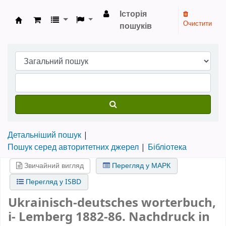
Історія
Очистити
пошуків
Бібліотека НТШ › Електронний каталог
Детальніший пошук
Пошук серед авторитетних джерел
Бібліотека
Звичайний вигляд
Перегляд у МАРК
Перегляд у ISBD
Ukrainisch-deutsches worterbuch,
i- Lemberg 1882-86. Nachdruck in