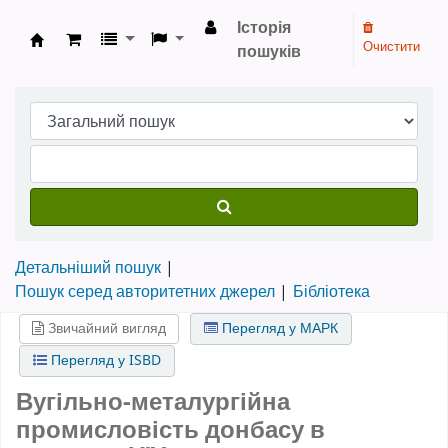
Історія
Очистити
пошуків
Бібліотека НТШ › Електронний каталог
Детальніший пошук
Пошук серед авторитетних джерел
Бібліотека
Звичайний вигляд
Перегляд у МАРК
Перегляд у ISBD
Вугільно-металургійна
промисловість донбасу в