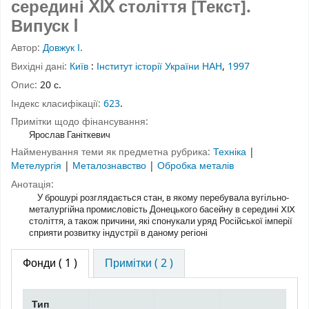
середині ⅩⅨ століття [Текст].
Випуск Ⅰ
Автор:
Довжук І.
Вихідні дані:
Київ
:
Інститут історії України НАН
,
1997
Опис:
20 с.
Індекс класифікації:
623
.
Примітки щодо фінансування:
Ярослав Ганіткевич
Найменування теми як предметна рубрика:
Техніка
|
Метелургія
|
Металознавство
|
Обробка металів
Анотація:
У брошурі розглядається стан, в якому перебувала вугільно-
металургійна промисловість Донецького басейну в середині ⅩⅨ
століття, а також причини, які спонукали уряд Російської імперії
сприяти розвитку індустрії в даному регіоні
Фонди
( 1 )
Примітки ( 2 )
Тип