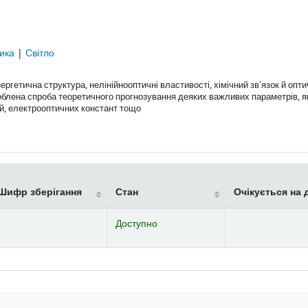
ика
|
Світло
етична структура, нелінійнооптичні властивості, хімічний звʼязок й опти
роблена спроба теоретичного прогнозування деяких важливих параметрів, я
ей, електрооптичних констант тощо
Шифр зберігання
Стан
Очікується на 
Доступно