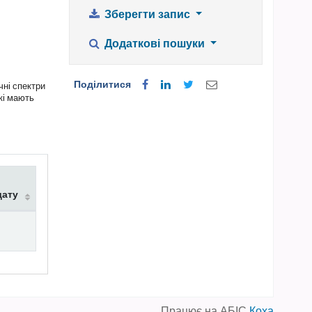
Зберегти запис
Додаткові пошуки
Поділитися
чні спектри
кі мають
дату
Працює на АБІС
Коха