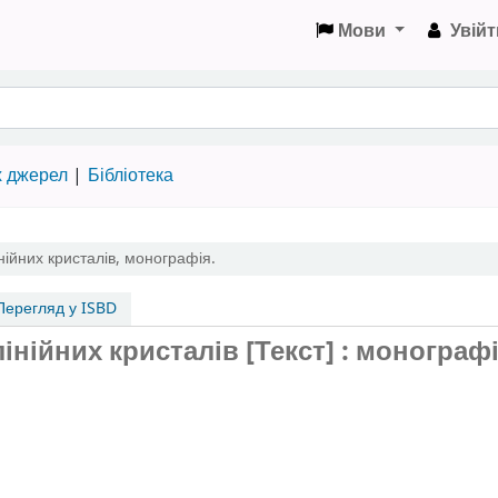
Мови
Увійт
х джерел
Бібліотека
нійних кристалів
,
монографія.
ерегляд у ISBD
інійних кристалів [Текст] : монографі