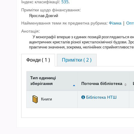
Індекс класифікації:
535
.
Примітки щодо фінансування:
Ярослав Довгий
Найменування теми як предметна рубрика:
Фізика
|
Опт
Анотація:
У монографії вперше з єдиних позицій розглядаються енерг
ацентричних кристалів різної кристалохімічної будови. З
практичне значення, зокрема, нелінійних сприйнятливост
Фонди
( 1 )
Примітки ( 2 )
Тип одиниці
зберігання
Поточна бібліотека
Фонди
Бібліотека НТШ
Книги