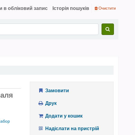
и в обліковий запис
Історія пошуків
Очистити
Замовити
таля
Друк
Додати у кошик
абор
Надіслати на пристрій