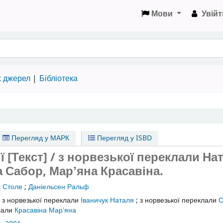
Мови
Увійт
х джерел
Бібліотека
Перегляд у МАРК
Перегляд у ISBD
ії [Текст] / з норвезької переклали На
а Сабор, Марʼяна Красавіна.
к Столе
;
Даніельсен Ральф
:
з норвезької переклали
Іваничук Наталя
;
з норвезької переклали
С
клали
Красавіна Марʼяна