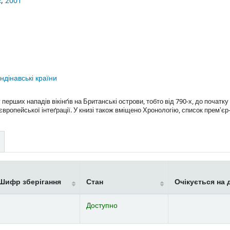
с
,
2001
ндінавські країни
ерших нападів вікінґів на Британські острови, тобто від 790-х, до початку 
ропейської інтеґрації. У книзі також вміщено Хронологію, список премʼєр-
Шифр зберігання
Стан
Очікується на 
Доступно