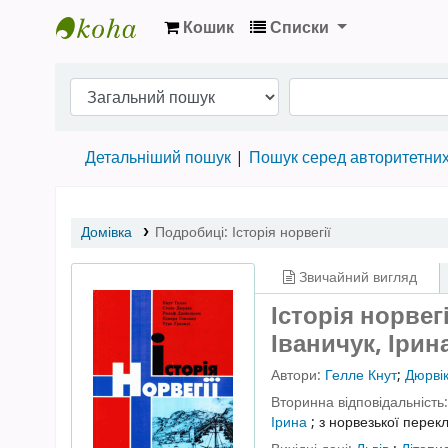
Кошик
Списки
Бібліотека НТШ › Електронний каталог
Детальніший пошук
Пошук серед авторитетни
Домівка
Подробиці:
Історія норвегії
Звичайний вигляд
Історія норвег
Іваничук, Ірин
Автори:
Гелле Кнут
;
Дюрві
Вторинна відповідальність
Ірина
;
з норвезької пере