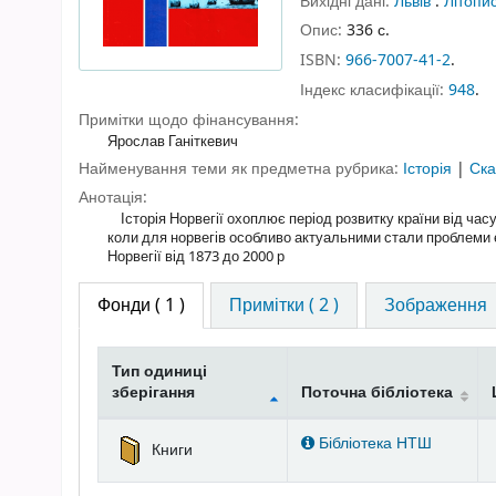
Вихідні дані:
Львів
:
Літопи
Опис:
336 с.
ISBN:
966-7007-41-2
.
Індекс класифікації:
948
.
Примітки щодо фінансування:
Ярослав Ганіткевич
Найменування теми як предметна рубрика:
Історія
|
Ска
Анотація:
Історія Норвегії охоплює період розвитку країни від часу п
коли для норвегів особливо актуальними стали проблеми єв
Норвегії від 1873 до 2000 р
Фонди
( 1 )
Примітки ( 2 )
Зображення
Тип одиниці
зберігання
Поточна бібліотека
Фонди
Бібліотека НТШ
Книги