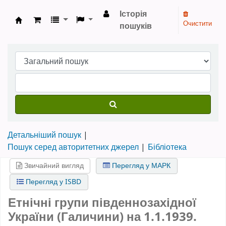
Історія
Очистити
пошуків
Бібліотека НТШ › Електронний каталог
Детальніший пошук
Пошук серед авторитетних джерел
Бібліотека
Звичайний вигляд
Перегляд у МАРК
Перегляд у ISBD
Етнічні групи південнозахідної
України (Галичини) на 1.1.1939.