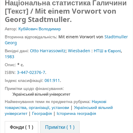
Національна статистика Галичини
[Текст] / Мit einem Vorwort von
Georg Stadtmuller.
Автор:
Кубійович Володимир
Вторинна відповідальність:
Мit einem Vorwort von
Stadtmuller
Georg
Вихідні дані:
Otto Harrassowitz
;
Wiesbaden
:
НТШ в Європі
,
1983
Опис:
* с.
ISBN:
3-447-02376-7
.
Індекс класифікації:
061:911
.
Примітки щодо фінансування:
Український вільний університет
Найменування теми як предметна рубрика:
Наукові
товариства, організації, установи
|
Український вільний
університет
|
Географія
|
Історична географія
Фонди
( 1 )
Примітки ( 1 )