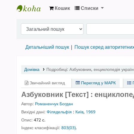
Кошик
Списки
Бібліотека НТШ › Електронний каталог
Детальніший пошук
Пошук серед авторитетни
Домівка
Подробиці:
Азбуковник
,
енциклопедія українс
Звичайний вигляд
Перегляд у МАРК
П
Азбуковник [Текст] : енциклопед
Автор:
Романенчук Богдан
Вихідні дані:
Філядельфія
:
Київ
,
1969
Опис:
472 с.
Індекс класифікації:
803(03)
.