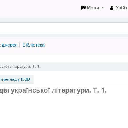
Мови
Увійт
х джерел
Бібліотека
ької літератури. Т. 1.
ерегляд у ISBD
ія української літератури. Т. 1.