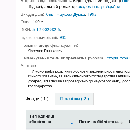
Вторинна відповідальність:
Відповідальний редактор
Пін
Відповідальний редактор
академія наук України
Вихідні дані:
Київ
:
Наукова Думка
,
1993
Опис:
140 с.
ISBN:
5-12-002982-5
.
Індекс класифікації:
935
.
Примітки щодо фінансування:
Ярослав Ганіткевич
Найменування теми як предметна рубрика:
Історія Укра
Анотація:
У монографії розглянуто основні закономірності еволюції
їхнього розвитку, звʼязок сільського господарства Галичин
джерел, які вперше запроваджено до наукового обігу, дос
господарства
Фонди
( 1 )
Примітки ( 2 )
Тип одиниці
зберігання
Поточна бібліотека