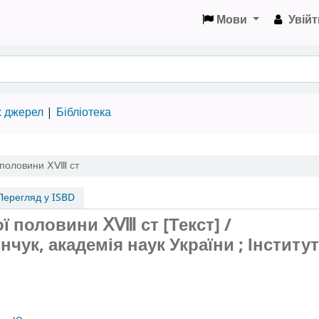
Мови
Увійт
х джерел
Бібліотека
ї половини ⅩⅧ ст
ерегляд у ISBD
ї половини ⅩⅧ ст [Текст] /
чук, академія наук України ; Інститут