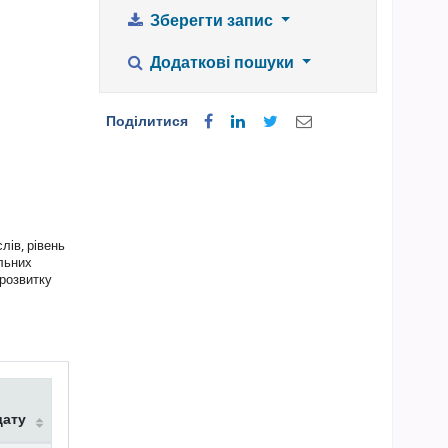
Зберегти запис
Додаткові пошуки
Поділитися
лів, рівень
альних
 розвитку
дату