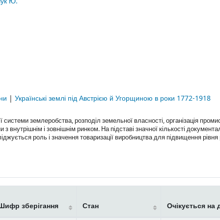
чук Ю.
їни
|
Українські землі під Австрією й Угорщиною в роки 1772-1918
 системи землеробства, розподіл земельної власності, організація промис
и з внутрішнім і зовнішнім ринком. На підставі значної кількості документ
ліджується роль і значення товаризації виробництва для підвищення рівня
Шифр зберігання
Стан
Очікується на 