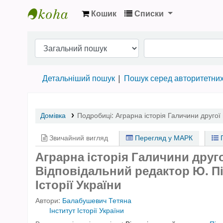
Кошик
Списки
Бібліотека НТШ › Електронний каталог
Детальніший пошук
Пошук серед авторитетни
Домівка
Подробиці:
Аграрна історія Галичини друго
Звичайний вигляд
Перегляд у МАРК
П
Аграрна історія Галичини друго
Відповідальний редактор Ю. Пін
Історії України
Автори:
Балабушевич Тетяна
Інститут Історії України