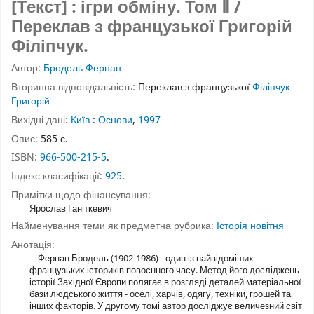
[Текст] : ігри обміну.
Том Ⅱ
/
Переклав з французької Григорій
Філіпчук.
Автор:
Бродель Фернан
Вторинна відповідальність:
Переклав з французької
Філіпчук
Григорій
Вихідні дані:
Київ
:
Основи
,
1997
Опис:
585 с.
ISBN:
966-500-215-5
.
Індекс класифікації:
925
.
Примітки щодо фінансування:
Ярослав Ганіткевич
Найменування теми як предметна рубрика:
Історія новітня
Анотація:
Фернан Бродель (1902-1986) - один із найвідоміших
французьких істориків повоєнного часу. Метод його досліджень
історії Західної Європи полягає в розгляді деталей матеріальної
бази людського життя - оселі, харчів, одягу, техніки, грошей та
інших факторів. У другому томі автор досліджує величезний світ