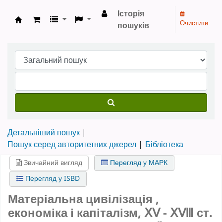
Історія
Очистити
пошуків
Бібліотека НТШ › Електронний каталог
Детальніший пошук
Пошук серед авторитетних джерел
Бібліотека
Звичайний вигляд
Перегляд у МАРК
Перегляд у ISBD
Матеріальна цивілізація ,
економіка і капіталізм, ⅩⅤ - ⅩⅧ ст.