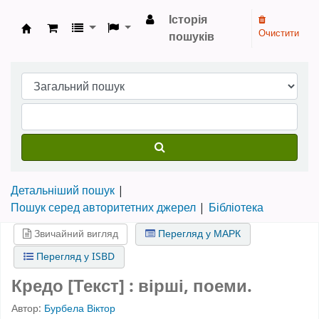
Історія
Очистити
пошуків
Бібліотека НТШ › Електронний каталог
Детальніший пошук
Пошук серед авторитетних джерел
Бібліотека
Звичайний вигляд
Перегляд у МАРК
Перегляд у ISBD
Кредо [Текст] : вірші, поеми.
Автор:
Бурбела Віктор