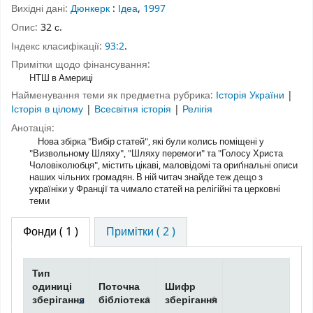
Вихідні дані:
Дюнкерк
:
Ідеа
,
1997
Опис:
32 с.
Індекс класифікації:
93:2
.
Примітки щодо фінансування:
НТШ в Америці
Найменування теми як предметна рубрика:
Історія України
|
Історія в цілому
|
Всесвітня історія
|
Релігія
Анотація:
Нова збірка "Вибір статей", які були колись поміщені у
"Визвольному Шляху", "Шляху перемоги" та "Голосу Христа
Чоловіколюбця", містить цікаві, маловідомі та ориґінальні описи
наших чільних громадян. В ній читач знайде теж дещо з
україніки у Франції та чимало статей на релігійні та церковні
теми
Фонди
( 1 )
Примітки ( 2 )
Тип
одиниці
Поточна
Шифр
зберігання
бібліотека
зберігання