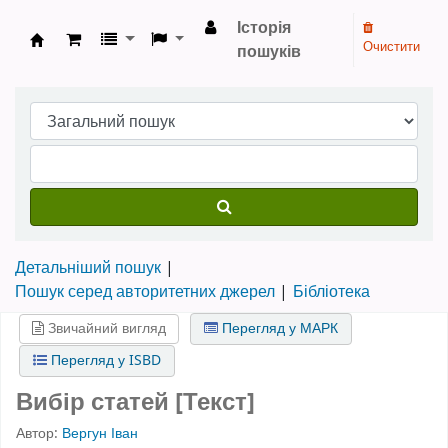
Історія
Очистити
пошуків
Бібліотека НТШ › Електронний каталог
Детальніший пошук
Пошук серед авторитетних джерел
Бібліотека
Звичайний вигляд
Перегляд у МАРК
Перегляд у ISBD
Вибір статей [Текст]
Автор:
Вергун Іван