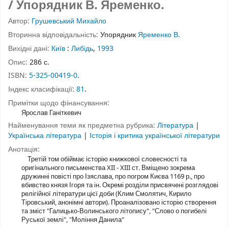
/ Упорядник В. Яременко.
Автор:
Грушевський Михайло
Вторинна відповідальність:
Упорядник
Яременко В.
Вихідні дані:
Київ
:
Либідь
,
1993
Опис:
286 с.
ISBN:
5-325-00419-0
.
Індекс класифікації:
81
.
Примітки щодо фінансування:
Ярослав Ганіткевич
Найменування теми як предметна рубрика:
Література
|
Українська література
|
Історія і критика української літератури
Анотація:
Третій том обіймає історію книжкової словесності та
оригінального письменства XII - XIII ст. Вміщено зокрема
дружинні повісті про Ізяслава, про погром Києва 1169 р., про
вбивство князя Ігоря та ін. Окремі розділи присвячені розглядові
релігійної літератури цієї доби (Клим Смолятич, Кирило
Тіровський, анонімні автори). Проаналізовано історію створення
та зміст "Галицько-Волинського літопису", "Слово о погибелі
Руської землі", "Моління Данила"